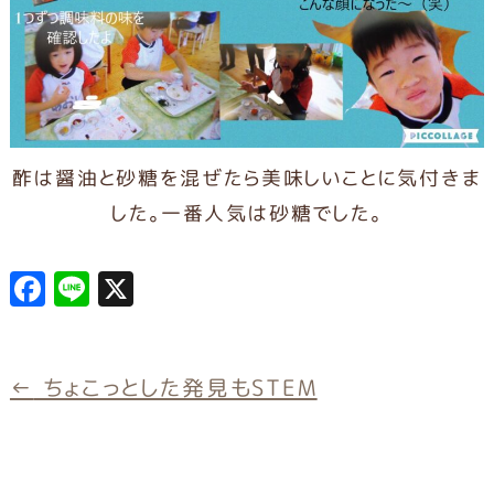
酢は醤油と砂糖を混ぜたら美味しいことに気付きま
した。一番人気は砂糖でした。
F
L
X
a
in
c
e
e
←
ちょこっとした発見もSTEM
b
o