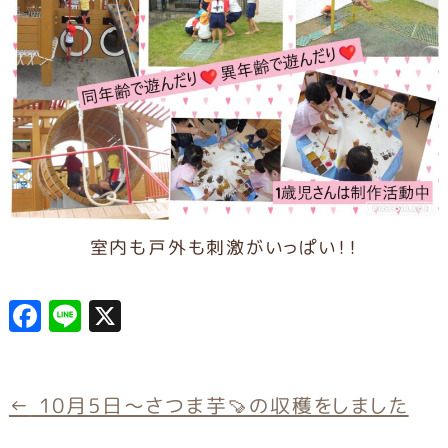
室内も戸外も刺激がいっぱい！！
F
L
X
a
in
c
e
e
←
10月5日～さつま芋🍠の収穫をしました
b