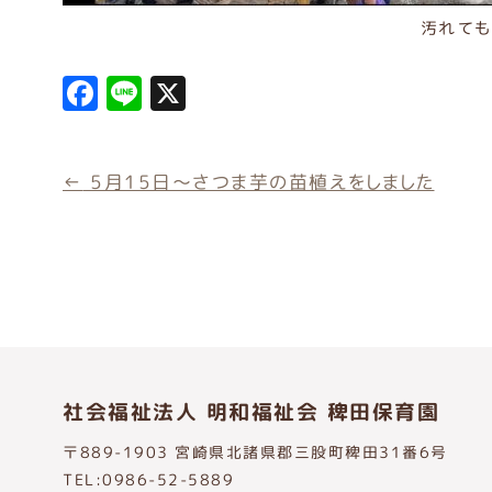
汚れても
F
Li
X
a
n
c
e
←
5月15日～さつま芋の苗植えをしました
e
b
o
o
k
社会福祉法人 明和福祉会 稗田保育園
〒889-1903 宮崎県北諸県郡三股町稗田31番6号
TEL:0986-52-5889