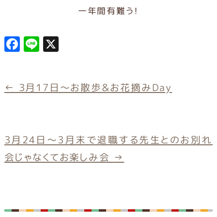
一年間有難う！
F
L
X
a
in
c
e
e
←
3月17日～お散歩＆お花摘みDay
b
o
o
3月24日～3月末で退職する先生とのお別れ
k
会じゃなくてお楽しみ会
→