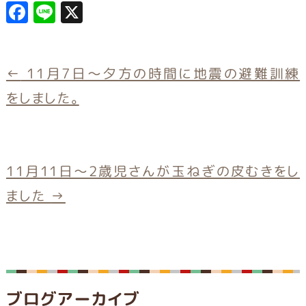
F
L
X
a
in
c
e
e
←
11月7日～夕方の時間に地震の避難訓練
b
をしました。
o
o
k
11月11日～2歳児さんが玉ねぎの皮むきをし
ました
→
ブログアーカイブ