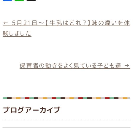
a
in
c
e
e
←
5月21日～【牛乳はどれ？】味の違いを体
b
験しました
o
o
k
保育者の動きをよく見ている子ども達
→
ブログアーカイブ