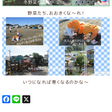
野菜たち、おおきくな～れ！
いつになれば寒くなるのかな～
F
L
X
a
in