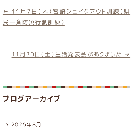
c
e
e
←
11月7日（木）宮崎シェイクアウト訓練（県
b
民一斉防災行動訓練）
o
o
k
11月30日（土）生活発表会がありました
→
ブログアーカイブ
2026年8月