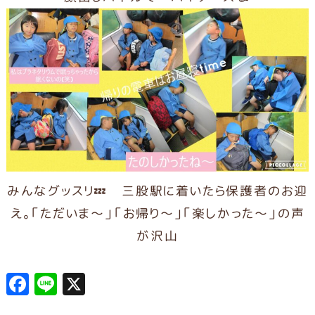
みんなグッスリ💤 三股駅に着いたら保護者のお迎
え。「ただいま～」「お帰り～」「楽しかった～」の声
が沢山
F
L
X
a
in