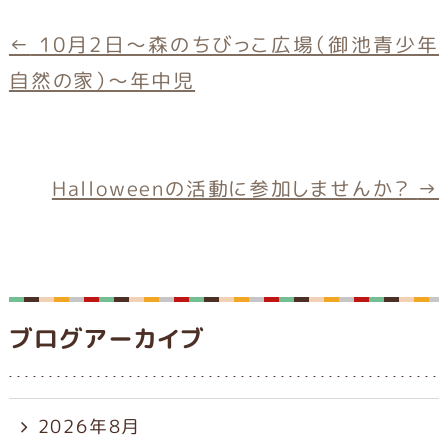
c
e
e
←
10月2日～森のちびっこ広場（御池青少年
b
自然の家）～年中児
o
o
k
Halloweenの活動に参加しませんか？
→
ブログアーカイブ
2026年8月