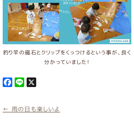
釣り竿の磁石とクリップをくっつけるという事が、良く
分かっていました！
F
L
X
a
in
c
e
e
←
雨の日も楽しいよ
b
o