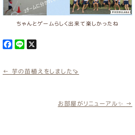
ちゃんとゲームらしく出来て楽しかったね
F
L
X
a
in
c
e
e
←
芋の苗植えをしました🍠
b
o
o
お部屋がリニューアル✨
→
k