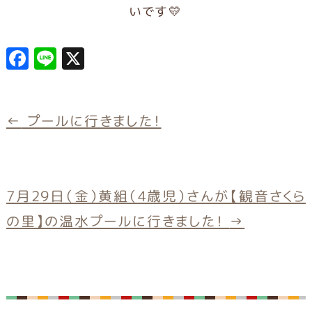
いです💛
F
L
X
a
in
c
e
e
←
プールに行きました！
b
o
o
7月29日（金）黄組（4歳児）さんが【観音さくら
k
の里】の温水プールに行きました！
→